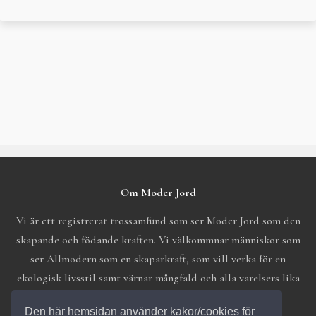
Post
navigation
Om Moder Jord
Vi är ett registrerat trossamfund som ser Moder Jord som den
skapande och födande kraften. Vi välkommnar människor som
ser Allmodern som en skaparkraft, som vill verka för en
ekologisk livsstil samt värnar mångfald och alla varelsers lika
värde.
Den här hemsidan använder kakor/cookies för