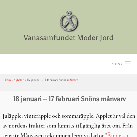
Skip
to
content
Vanasamfundet Moder Jord
MENY
Hem
Nyheter
18 januari – 17 februari Snöns
månvarv
Hem
Aktiviteter
18 januari – 17 februari Snöns
månvarv
Texter
Juläpple, vinteräpple och sommaräpple. Äpplet är väl den
av nordens frukter som funnits tillgänglig året om. Från
Diverse
senaste Månväven rekommenderar vi därför
”Äpple – i