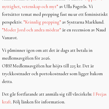
In English
nyttighet, vetenskap och myt”
av Ulla Fagerås. Vi
fortsätter temat med prepping fast nu ur ett feministiskt
perspektiv.
”Kvinnlig prepping”
av Systrarna Marklund.
”Moder Jord och andra mödrar”
är en recension av Naud
Vanarot.
Vi påminner igen om att det är dags att betala in
medlemsavgiften för 2026.
OBS! Medlemsavgiften har höjts till 225 kr. Det är
tryckkostnader och portokostnader som ligger bakom
detta.
Det går fortfarande att anmäla sig till vårcirkeln:
I Frejas
kraft
. Följ länken för information.