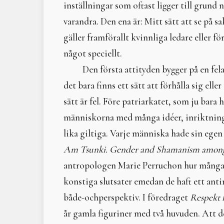
inställningar som oftast ligger till grund 
varandra. Den ena är: Mitt sätt att se på 
gäller framförallt kvinnliga ledare eller 
något speciellt.
Den första attityden bygger på en fel
det bara finns ett sätt att förhålla sig elle
sätt är fel. Före patriarkatet, som ju bara 
människorna med många idéer, inriktninga
lika giltiga. Varje människa hade sin egen 
Am Tsunki. Gender and Shamanism among
antropologen Marie Perruchon hur många 
konstiga slutsater emedan de haft ett ant
både-ochperspektiv. I föredraget
Respekt f
år gamla figuriner med två huvuden. Att d