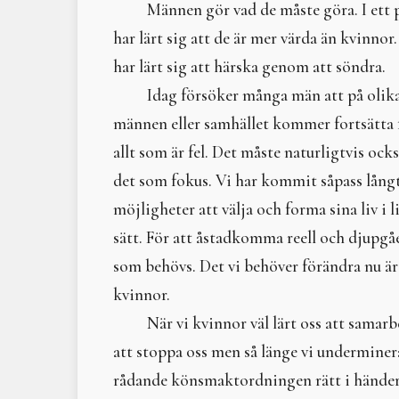
Männen gör vad de måste göra. I ett p
har lärt sig att de är mer värda än kvinnor. 
har lärt sig att härska genom att söndra.
Idag försöker många män att på olika
männen eller samhället kommer fortsätta f
allt som är fel. Det måste naturligtvis ocks
det som fokus. Vi har kommit såpass långt
möjligheter att välja och forma sina liv 
sätt. För att åstadkomma reell och djupgå
som behövs. Det vi behöver förändra nu är
kvinnor.
När vi kvinnor väl lärt oss att sama
att stoppa oss men så länge vi underminera
rådande könsmaktordningen rätt i händerna.