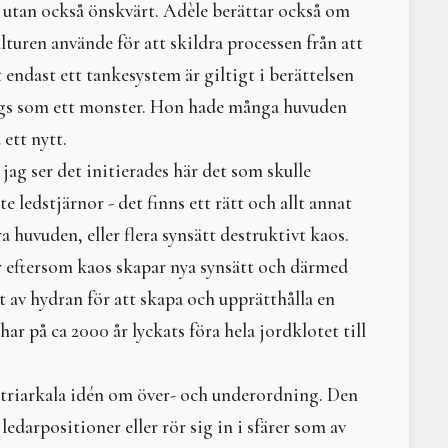
Att arbeta och leva med
tet utan också önskvärt. Adèle berättar också om
En fiskarsames shaman
uren använde för att skildra processen från att
Medan shamanen kammar
t endast ett tankesystem är giltigt i berättelsen
Vi dansar till jordmoder
Lakota böneknyten
sågs som ett monster. Hon hade många huvuden
Sommarkurs och tretton 
ett nytt.
Moder motstånd
ag ser det initierades här det som skulle
Litteraturtips: Vargatta
Om Monica Sjöö
e ledstjärnor - det finns ett rätt och allt annat
Litteraturtips - Nina Bjö
ra huvuden, eller flera synsätt destruktivt kaos.
En natt, en dag, en upp
r eftersom kaos skapar nya synsätt och därmed
Three States of Reality
Native American Ritual 
 av hydran för att skapa och upprätthålla en
Fötter och rötter – kon
r på ca 2000 år lyckats föra hela jordklotet till
Himladrottningar
Denna dagen ett liv…
Vi behöver varandra, n
atriarkala idén om över- och underordning. Den
Gamla europeiska figuri
darpositioner eller rör sig in i sfärer som av
Nerthus och hennes va