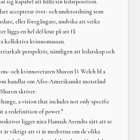
t sig kapabel att hålla sin ledarposition.
Sommarkurs och tretton 
vklart accepterar över- och underordning som
Livets dans – återskap
Gammelmor Spindel
dare, eller föregångare, undvika att verka
Nerthus
 lägga en hel del krut på att få
Kybele och Çatalhöyük: 
ora kollektiva kvinnomassan.
Hel
Litteraturtips - Den Sa
riarkalt perspektiv, nämligen att ledarskap och
Omedvetna könsnorme
Lilith
ions- och kvinnovetaren Sharon D. Welch bl a
I Gammelmor Spindels n
Litteraturtips: Det vild
om handlar om Afro-Amerikanskt motstånd
Djur och människa i for
 Sharon skriver:
Eken talar...
change, a vision that includes not only specific
Trädgårdsterapi som reh
Komtemåtta – en banbry
t a redefinition of power.”
Litteraturtips: När ele
skriver ligger nära Hannah Arendts sätt att se
Dansa med mod på denn
 är viktigt att vi är medvetna om de olika
Vi firar vintersolståndet