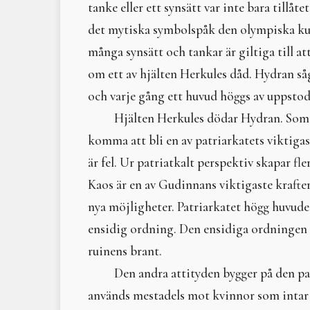
tanke eller ett synsätt var inte bara tillå
det mytiska symbolspåk den olympiska kult
många synsätt och tankar är giltiga till at
om ett av hjälten Herkules dåd. Hydran 
och varje gång ett huvud höggs av uppstod 
Hjälten Herkules dödar Hydran. Som j
komma att bli en av patriarkatets viktigast
är fel. Ur patriatkalt perspektiv skapar fle
Kaos är en av Gudinnans viktigaste krafte
nya möjligheter. Patriarkatet högg huvudet
ensidig ordning. Den ensidiga ordningen ha
ruinens brant.
Den andra attityden bygger på den p
används mestadels mot kvinnor som intar le