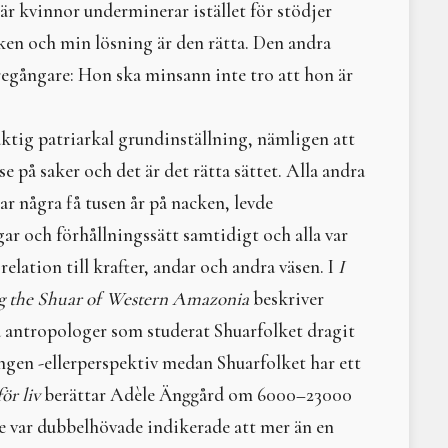
när kvinnor underminerar istället för stödjer
Circe sluter cirkeln
saken och min lösning är den rätta. Den andra
Litteraturtips – Girig-S
Paradismyten
föregångare: Hon ska minsann inte tro att hon är
Litteraturtips: Saivo
Nornorna
aktig patriarkal grundinställning, nämligen att
Artemis
Kultur mot natur — asar
r se på saker och det är det rätta sättet. Alla andra
Permakultur – ett prakt
har några få tusen år på nacken, levde
Om anknytning och en pl
r och förhållningssätt samtidigt och alla var
Kosmetiska mått
Till försvar för kvinnan
relation till krafter, andar och andra väsen. I
I
Rotslöjd
 the Shuar of Western Amazonia
beskriver
Till Hels rike - för alla 
antropologer som studerat Shuarfolket dragit
Picturing the Moon
Män – vad kostar de eg
ingen -ellerperspektiv medan Shuarfolket har ett
Hel, härskare och hierar
ör liv
berättar Adèle Änggård om 6000–23000
Litteraturtips: Tusen oc
e var dubbelhövade indikerade att mer än en
Inanna