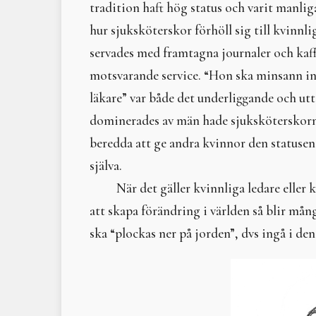
tradition haft hög status och varit manliga
hur sjuksköterskor förhöll sig till kvinnl
servades med framtagna journaler och kaff
motsvarande service. “Hon ska minsann int
läkare” var både det underliggande och utt
dominerades av män hade sjuksköterskorna
beredda att ge andra kvinnor den statusen
själva.
När det gäller kvinnliga ledare eller
att skapa förändring i världen så blir mång
ska “plockas ner på jorden”, dvs ingå i de