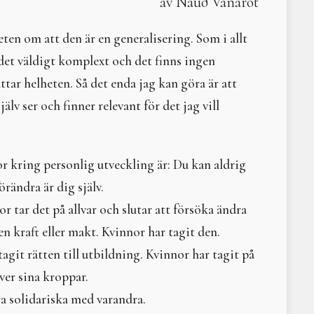
av Nauð Vanarot
Årscirkel 2025
Litteraturtips; Hindu G
Höstdagjämning 20-22/9 2024
Det var en gång - samf
Sommarsolståndsritual 6 juli 2024
Moder måne
veten om att den är en generalisering. Som i allt
A Time of Expansion and Transformation
Litteraturtips: Vatten. 
 det väldigt komplext och det finns ingen
Freja - livets Moder 3-5 maj 2024
Narren och normen
tar helheten. Så det enda jag kan göra är att
Vårdagjämningshelg 22-24 mars 2024
Gaia. Urmoder – trollkvi
Välkomna på digital medlemsträff 10 mars 2024
Litteraturtips: Livets cir
älv ser och finner relevant för det jag vill
Urd – fröseminarium 9-11/2 2024
Litteraturtips: I grunde
Årscirkel 2024
Varifrån och varthän? -
Solen i våra hjärtan - vintersolstånd 2023
Livets sång
or kring personlig utveckling är: Du kan aldrig
Helseminarium 3-5 november 2023
Äpple – i nyttighet, ­ve
rändra är dig själv.
Vi komposterar 6-8 oktober 2023
Kvinnlig prepping
Omma och skörd 25-27 augusti 2023
Litteraturtips; Moder j
or tar det på allvar och slutar att försöka ändra
Sommarsolstånd 1 juli 2023
Kulning – en kärlekshist
n kraft eller makt. Kvinnor har tagit den.
Freja – livets Moder 5-7/5 2023
Litteraturtips - The Tao
agit rätten till utbildning. Kvinnor har tagit på
Vårdagjämningens balans och narrens betydelse i livet och i
Konsumtionens svarta 
Urd – fröseminarium 24-26/2 2023
Elin Wägner hade haft 
ver sina kroppar.
Årscirkel 2023
Litteraturtips; Världens 
ara solidariska med varandra.
Vintersolstånd 2022
Vanasamfundet Moder Jor