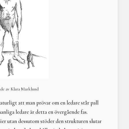
Övergångs- och förbinde
Min måne
Möte med Moder Mylla
Freja och Frölunda
Bildstenen från Smiss i 
Afrodite
Makt, herravälde och kv
När indiankvinnorna tvi
Jättinnor, jättar och gu
Ner med kejsarens herr
Hilma af Klint
Changing Woman – omva
lde av Klara Marklund
Litteraturtips: The Grea
Mytisk, magisk, mångfa
naturligt att man prövar om en ledare står pall
Ananke - Nödvändighet
manliga ledare är detta en övergående fas.
Litteraturtips; The God
Sunnas hjul – den eviga
ier utan dessutom stöder den strukturen slutar
Rörelse i väven