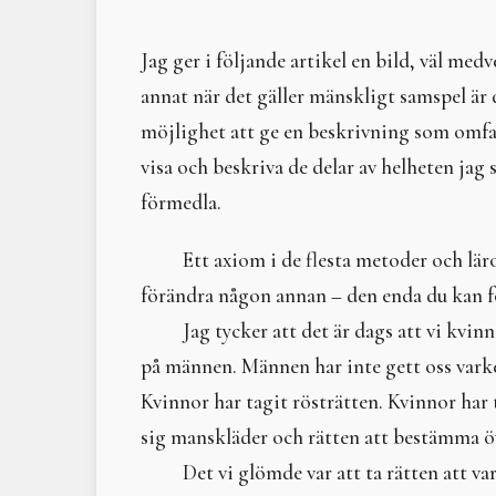
Jag ger i följande artikel en bild, väl med
annat när det gäller mänskligt samspel är
möjlighet att ge en beskrivning som omfat
visa och beskriva de delar av helheten jag sj
förmedla.
Ett axiom i de flesta metoder och lär
förändra någon annan – den enda du kan fö
Jag tycker att det är dags att vi kvinn
på männen. Männen har inte gett oss varke
Kvinnor har tagit rösträtten. Kvinnor har t
sig manskläder och rätten att bestämma ö
Det vi glömde var att ta rätten att v