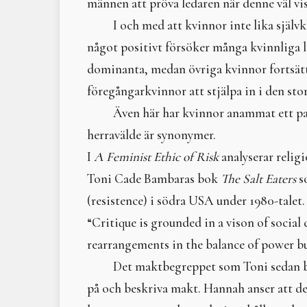
männen att pröva ledaren när denne väl visa
I och med att kvinnor inte lika själ
något positivt försöker många kvinnliga le
dominanta, medan övriga kvinnor fortsätter
föregångarkvinnor att stjälpa in i den st
Även här har kvinnor anammat ett pat
herravälde är synonymer.
I
A Feminist Ethic of Risk
analyserar relig
Toni Cade Bambaras bok
The Salt Eaters
s
(resistence) i södra USA under 1980-talet.
“Critique is grounded in a vison of social 
rearrangements in the balance of power bu
Det maktbegreppet som Toni sedan be
på och beskriva makt. Hannah anser att det