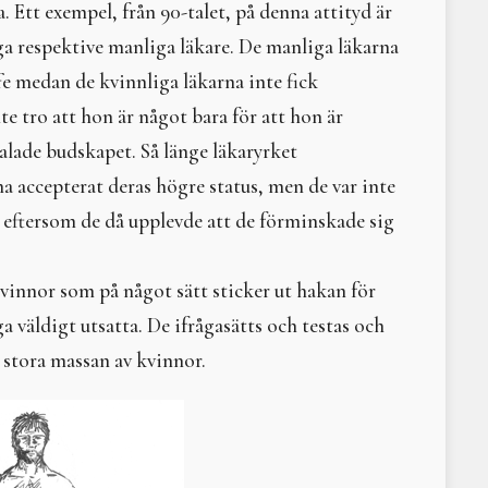
. Ett exempel, från 90-talet, på denna attityd är
Intervju med Shirley E
Ragnarök, pandemi och 
iga respektive manliga läkare. De manliga läkarna
Litteraturtips: Naturen 
e medan de kvinnliga läkarna inte fick
Tara
e tro att hon är något bara för att hon är
När pendeln slår över
Labyrinter
alade budskapet. Så länge läkaryrket
Solens gudinna i nordis
 accepterat deras högre status, men de var inte
HOMO IMBIBIS
 eftersom de då upplevde att de förminskade sig
Moder Jords helande ska
Medusa
Litteraturtips – Naomi M
 kvinnor som på något sätt sticker ut hakan för
Hathor
a väldigt utsatta. De ifrågasätts och testas och
Komplett komplementär
Den ekonomiska enfalde
n stora massan av kvinnor.
Att leva med Moder Jor
Uråldrig kunskap
I sat by the ocean and 
Loke
HEXIKON