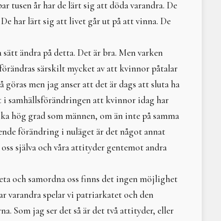
ar tusen år har de lärt sig att döda varandra. De
Sommarsolståndsritual 2 juli 2022
Litteraturtips: Arvet eft
Vårdagjämning med svetthydda 2022
Gudinnor - levande sym
De har lärt sig att livet går ut på att vinna. De
Årscirkel 2022
Litteraturtips - Tyst hav
Solen i våra hjärtan - vintersolstånd 2021
Omma
 sätt ändra på detta. Det är bra. Men varken
Helseminarium 2021
Vad har feminism med N
I trummans takt
Litteraturtips: Bilden a
örändras särskilt mycket av att kvinnor påtalar
Höstsvett 2021
Demeter
å göras men jag anser att det är dags att sluta ha
Vårsvett med stombyte 2021
Litteraturtips - Braidin
 i samhällsförändringen att kvinnor idag har
Digital årscirkel 2021
Och männen skall lyssna
Changing Times - the Next Step to Becoming Who We Are. 
Den som ser banden till
i lika hög grad som männen, om än inte på samma
Solen i våra hjärtan - vintersolstånd 2024
Litteraturtips – Den sv
ende förändring i nuläget är det något annat
Vintersolstånd 2024
Moder Jord och ekofem
 oss själva och våra attityder gentemot andra
Tankar kring jord
Litteraturtips - Trädens 
Om skogsrået och andr
rbeta och samordna oss finns det ingen möjlighet
Elisabeth Tamm – ­kvinn
r varandra spelar vi patriarkatet och den
The Fundaments of Buil
Litteraturtips: The Daw
 Som jag ser det så är det två attityder, eller
Litteraturtips Häxans ha