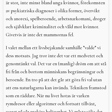
är stor, inte minst bland unga kvinnor, förekomsten
av psykiatriska diagnoser i olika former, övervikt
och anorexi, spelberoende, arbetsnarkomani, droger
och självklart kriminalitet och våld mot kvinnor.
Givetvis är inte det mammornas fel.
I valet mellan ett livsbejakande samhälle ”valde” vi
dess motsats. Jag tror inte det var ett medvetet och
genomtänkt val. Det var en (manlig) dröm om att stå
fri från och bortom människans begränsningar och
beroende. En tro på att det går att göra fri val utan
att ens naturlagarna kan invända. Tekniken framstod
som en räddare. När nu livet hotas är varken
rymdresor eller algoritmer och fortsatt tillväxt,
svaret på vår prekära belägenhet. Vi måste välja det