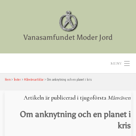
Skip
to
content
Vanasamfundet Moder Jord
MENY
Hem
Texter
Månvävsartiklar
Om anknytning och en planet i kris
Hem
Aktiviteter
Artikeln är publicerad i tjugoförsta
Månväven
Texter
Om anknytning och en planet i
kris
Diverse