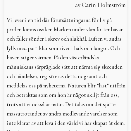
av Carin Holmström
In English
Vi lever i en tid där förutsättningarna för liv på
jorden känns osäker. Marken under våra fötter bävar
och faller sönder i skrev och slukhål. Luften vi andas
fylls med partiklar som river i hals och lungor. Och i
haven stiger värmen. På den västerländska
människans särpräglade sätt att närma sig skeenden
och händelser, registreras detta nogsamt och
meddelas oss på nyheterna. Naturen blir ”läst” utifrån
och betraktas som om hon är något skiljt från oss,
trots att vi också är natur. Det talas om det sjätte
massutrotandet av andra medlevande varelser som
inte klarar av att leva i den värld vi har skapat åt dem.