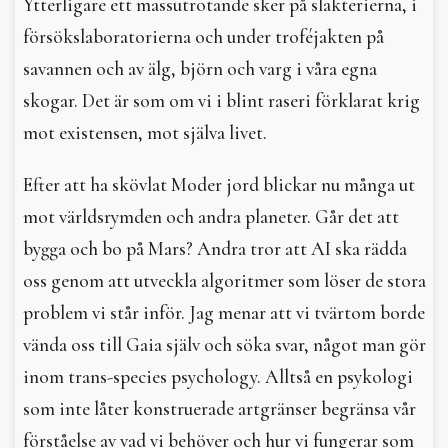
Ytterligare ett massutrotande sker på slakterierna, i
försökslaboratorierna och under troféjakten på
savannen och av älg, björn och varg i våra egna
skogar. Det är som om vi i blint raseri förklarat krig
mot existensen, mot själva livet.
Efter att ha skövlat Moder jord blickar nu många ut
mot världsrymden och andra planeter. Går det att
bygga och bo på Mars? Andra tror att AI ska rädda
oss genom att utveckla algoritmer som löser de stora
problem vi står inför. Jag menar att vi tvärtom borde
vända oss till Gaia själv och söka svar, något man gör
inom trans-species psychology. Alltså en psykologi
som inte låter konstruerade artgränser begränsa vår
förståelse av vad vi behöver och hur vi fungerar som