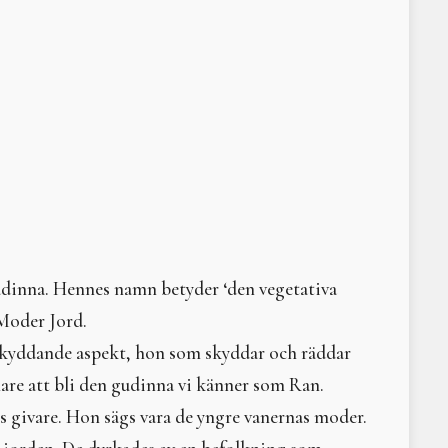
Sommarsolståndsritual 2 juli 2022
Litteraturtips: Arvet eft
Vårdagjämning med svetthydda 2022
Gudinnor - levande sym
Årscirkel 2022
Litteraturtips - Tyst hav
Solen i våra hjärtan - vintersolstånd 2021
Omma
Helseminarium 2021
Vad har feminism med N
I trummans takt
Litteraturtips: Bilden a
Höstsvett 2021
Demeter
Vårsvett med stombyte 2021
Litteraturtips - Braidin
Digital årscirkel 2021
Och männen skall lyssna
Changing Times - the Next Step to Becoming Who We Are. 
Den som ser banden till
Solen i våra hjärtan - vintersolstånd 2024
Litteraturtips – Den sv
Vintersolstånd 2024
Moder Jord och ekofem
dinna. Hennes namn betyder ‘den vegetativa
Tankar kring jord
 Moder Jord.
Litteraturtips - Trädens 
Om skogsrået och andr
skyddande aspekt, hon som skyddar och räddar
Elisabeth Tamm – ­kvinn
are att bli den gudinna vi känner som Ran.
The Fundaments of Buil
rs givare. Hon sägs vara de yngre vanernas moder.
Litteraturtips: The Daw
Litteraturtips Häxans ha