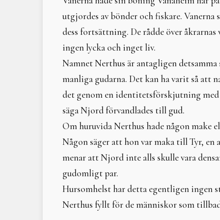
Vanerna hade sin boning Vanaheim här på
utgjordes av bönder och fiskare. Vanerna 
dess fortsättning. De rådde över åkrarnas
ingen lycka och inget liv.
Namnet Nerthus är antagligen detsamma so
manliga gudarna. Det kan ha varit så att 
det genom en identitetsförskjutning med å
säga Njord förvandlades till gud.
Om huruvida Nerthus hade någon make elle
Någon säger att hon var maka till Tyr, en 
menar att Njord inte alls skulle vara den
gudomligt par.
Hursomhelst har detta egentligen ingen s
Nerthus fyllt för de människor som tillba