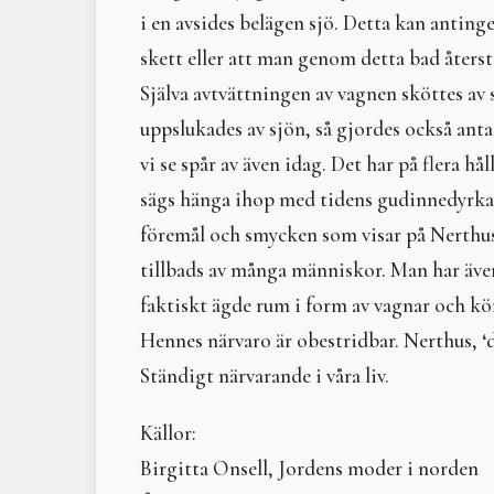
i en avsides belägen sjö. Detta kan antin
skett eller att man genom detta bad åters
Själva avtvättningen av vagnen sköttes av sl
uppslukades av sjön, så gjordes också ant
vi se spår av även idag. Det har på flera h
sägs hänga ihop med tidens gudinnedyrkan
föremål och smycken som visar på Nerthus
tillbads av många människor. Man har även
faktiskt ägde rum i form av vagnar och kör
Hennes närvaro är obestridbar. Nerthus, ‘de
Ständigt närvarande i våra liv.
Källor:
Birgitta Onsell, Jordens moder i norden