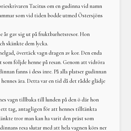
Att arbeta och leva med
orieskrivaren Tacitus om en gudinna vid namn
En fiskarsames shaman
Medan shamanen kammar
tammar som vid tiden bodde utmed Östersjöns
Vi dansar till jordmoder
Lakota böneknyten
 år gav sig ut på fruktbarhetsresor. Hon
Sommarkurs och tretton 
Moder motstånd
ch skänkte dem lycka.
Litteraturtips: Vargatta
 helgad, övertäck vagn dragen av kor. Den enda
Om Monica Sjöö
st som följde henne på resan. Genom att vidröra
Litteraturtips - Nina Bjö
En natt, en dag, en upp
nnan fanns i dess inre. På alla platser gudinnan
Three States of Reality
l hennes ära. Detta var en tid då det rådde glädje
Native American Ritual 
Fötter och rötter – kon
Himladrottningar
es vagn tillbaka till lunden på den ö där hon
Denna dagen ett liv…
ett tag, antagligen för att hennes tilltänkta
Vi behöver varandra, n
tänkte tror man kan ha varit den präst som
Gamla europeiska figuri
Nerthus och hennes va
dinnans resa slutar med att hela vagnen körs ner