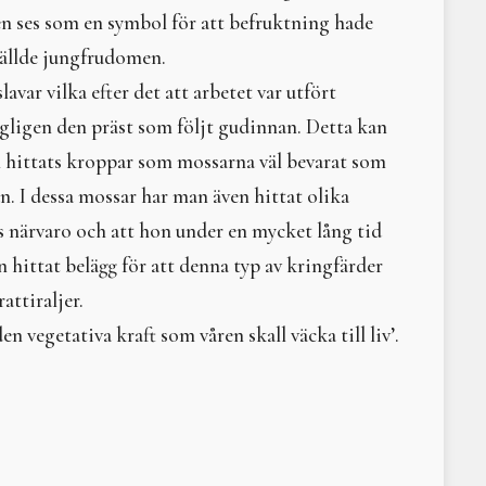
Intervju med Shirley E
gen ses som en symbol för att befruktning hade
Ragnarök, pandemi och 
tällde jungfrudomen.
Litteraturtips: Naturen 
Tara
avar vilka efter det att arbetet var utfört
När pendeln slår över
agligen den präst som följt gudinnan. Detta kan
Labyrinter
åll hittats kroppar som mossarna väl bevarat som
Solens gudinna i nordis
HOMO IMBIBIS
. I dessa mossar har man även hittat olika
Moder Jords helande ska
 närvaro och att hon under en mycket lång tid
Medusa
 hittat belägg för att denna typ av kringfärder
Litteraturtips – Naomi M
Hathor
attiraljer.
Komplett komplementär
n vegetativa kraft som våren skall väcka till liv’.
Den ekonomiska enfalde
Att leva med Moder Jor
Uråldrig kunskap
I sat by the ocean and 
Loke
HEXIKON