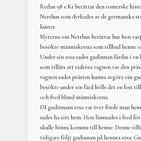
Redan 98 e Kr berättar den romerske hist
Nerthus som dyrkades av de germanska s
kuster.
Myterna om Nerthus berättar hur hon varje
besökte människorna som tillbad henne o
Under sin resa sades gudinnan färdas i en
som tilläts att vidröra vagnen var den prä
vagnen sades prästen kunna avgöra om gudi
besökte under sin färd hölls det en fest til
och fred bland människorna.
Då gudinnans resa var över förde man henn
sades ha sitt hem. Hon lämnades i fred för 
skulle hinna komma till henne. Denne till
tidigare följt gudinnan på hennes resa. Gu