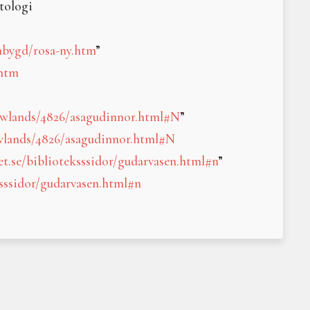
tologi
Övergångs- och förbinde
Min måne
Möte med Moder Mylla
mbygd/rosa-ny.htm
”
Freja och Frölunda
.htm
Bildstenen från Smiss i 
Afrodite
Makt, herravälde och kv
owlands/4826/asagudinnor.html#N
”
När indiankvinnorna tvi
wlands/4826/asagudinnor.html#N
Jättinnor, jättar och gu
t.se/biblioteksssidor/gudarvasen.html#n
”
Ner med kejsarens herr
Hilma af Klint
sssidor/gudarvasen.html#n
Changing Woman – omva
Litteraturtips: The Grea
Mytisk, magisk, mångfa
Ananke - Nödvändighet
Litteraturtips; The God
Sunnas hjul – den eviga
Rörelse i väven