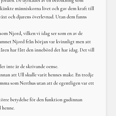
 jorden. De dyrkades av en befolkning som
Circe sluter cirkeln
skänkte människorna livet och gav dem kraft till
Litteraturtips – Girig-S
 växt och djurens överlevnad. Utan dem fanns
Paradismyten
Litteraturtips: Saivo
Nornorna
m Njord, vilken vi idag ser som en av de
Artemis
namnet Njord från början var kvinnligt men att
Kultur mot natur — asar
Permakultur – ett prakt
ren har fått den innebörd det har idag. Det vill
Om anknytning och en pl
Kosmetiska mått
r inte är de skrivande oense.
Till försvar för kvinnan
Rotslöjd
annan att Ull skulle varit hennes make. En tredje
Till Hels rike - för alla 
samma som Nerthus utan att de egentligen var ett
Picturing the Moon
Män – vad kostar de eg
Hel, härskare och hierar
törre betydelse för den funktion gudinnan
Litteraturtips: Tusen oc
d henne.
Inanna