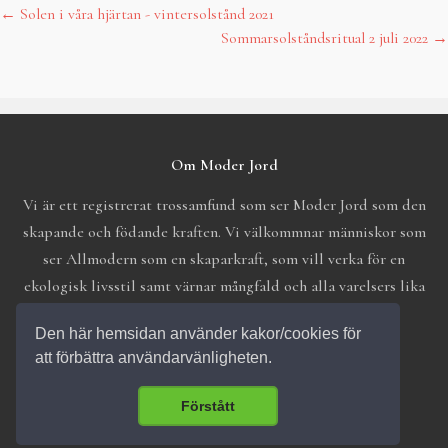
←
Solen i våra hjärtan - vintersolstånd 2021
Post
Sommarsolståndsritual 2 juli 2022
→
navigation
Om Moder Jord
Vi är ett registrerat trossamfund som ser Moder Jord som den
skapande och födande kraften. Vi välkommnar människor som
ser Allmodern som en skaparkraft, som vill verka för en
ekologisk livsstil samt värnar mångfald och alla varelsers lika
värde.
Den här hemsidan använder kakor/cookies för
att förbättra användarvänligheten.
Förstått