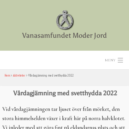
Skip
to
content
Vanasamfundet Moder Jord
MENY
Hem
Aktiviteter
Vårdagjämning med svetthydda 2022
Hem
Aktiviteter
Vårdagjämning med svetthydda 2022
Texter
Vid vårdagjämningen tar ljuset över från mörket, den
stora himmelselden växer i kraft här på norra halvklotet.
Diverse
Vi inleder med att göra fint på eldandarnas plats och att