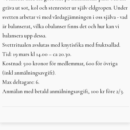
In English
gräva ut sot, kol och stenrester ur själv eldgropen. Under
svetten arbetar vi med vårdagjämningen i oss själva - vad
är balanserat, vilka obalanser finns det och hur kan vi
balansera upp dessa.
Svettritualen avslutas med knytisfika med fruktsallad.
Tid: 19 mars kl 14.00 – ca 20.30.
Kostnad: 500 kronor för medlemmar, 600 för övriga
(inkl anmälningsavgift).
Max deltagare: 6.
Anmälan med betald anmälningsavgift, 100 kr före 2/3.