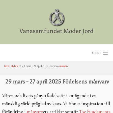
Skip
to
content
Vanasamfundet Moder Jord
MENY
Hem
Nyheter
29 mars - 27 april 2025 Födelsens
månvarv
Hem
Aktiviteter
29 mars - 27 april 2025 Födelsens
månvarv
Texter
Våren och livets pånyttfödelse är i antågande i en
mänsklig värld präglad av kaos. Vi finner inspiration till
Diverse
förändring i
månvarv
ets artiklar som är
The Fundaments