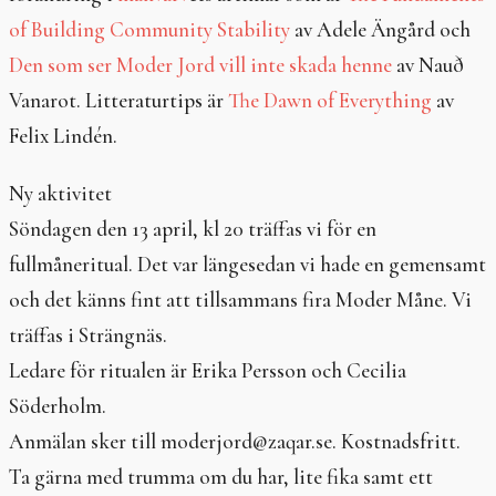
In English
of Building Community Stability
av Adele Ängård och
Den som ser Moder Jord vill inte skada henne
av Nauð
Vanarot. Litteraturtips är
The Dawn of Everything
av
Felix Lindén.
Ny aktivitet
Söndagen den 13 april, kl 20 träffas vi för en
fullmåneritual. Det var längesedan vi hade en gemensamt
och det känns fint att tillsammans fira Moder Måne. Vi
träffas i Strängnäs.
Ledare för ritualen är Erika Persson och Cecilia
Söderholm.
Anmälan sker till moderjord@zaqar.se. Kostnadsfritt.
Ta gärna med trumma om du har, lite fika samt ett